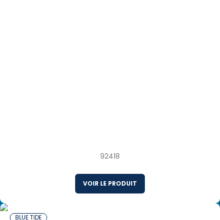
10 x 454 g Crevettes papillon panées
préfrites congelées avec sauce cheddar au
jalapeño Thaïlande
92418
VOIR LE PRODUIT
BLUE TIDE