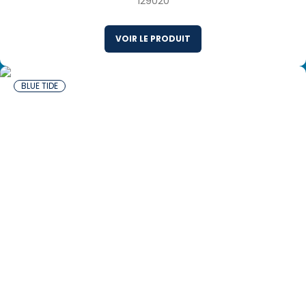
129020
VOIR LE PRODUIT
BLUE TIDE
20 x 270 g Crevettes Enrobées de Bacon