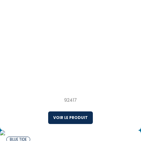
10 x 454 g Crevettes papillon panées
préfrites congelées avec sauce chili douce
Thaïlande
92417
VOIR LE PRODUIT
BLUE TIDE