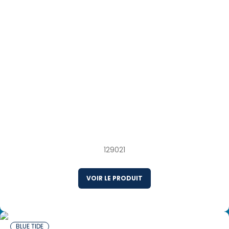
10 x 454 g Paella à l’espagnole congelée
Canada
129021
VOIR LE PRODUIT
BLUE TIDE