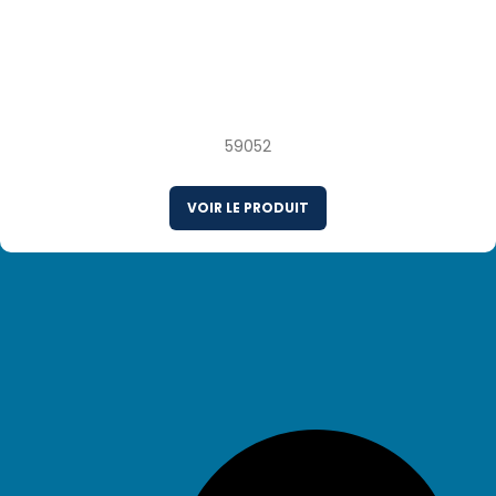
12 x 454 g Filets de Maquereau Sauvage
Surgelés avec Peau Conditionnés sous Vide
Séparément Norvège
59052
VOIR LE PRODUIT