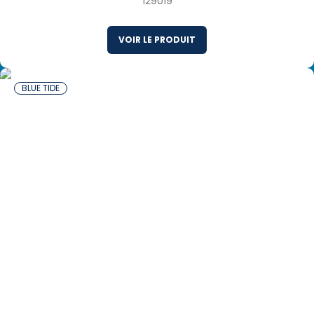
129019
VOIR LE PRODUIT
BLUE TIDE
12 x 454 g Filets d’aiglefin Sauvage Panés