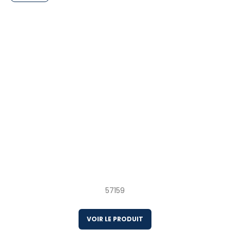
20 x 284 g Queues de homard sauvages
congelées en emballage skin pack Canada
57159
VOIR LE PRODUIT