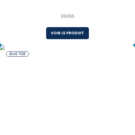
Poivre Surgelés avec Sauce Thaïlande
99066
VOIR LE PRODUIT
BLUE TIDE