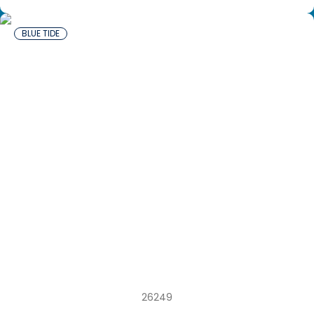
BLUE TIDE
12 x 400 g Morue Bleue sauvage surgelée
(Merlan bleu Austral) Chine MSC
26249