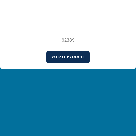
31/40 5 x 907 g Crevettes blanches
d’élevage, décortiquées et déveinées, sans
queue, surgelées séparément
92389
VOIR LE PRODUIT