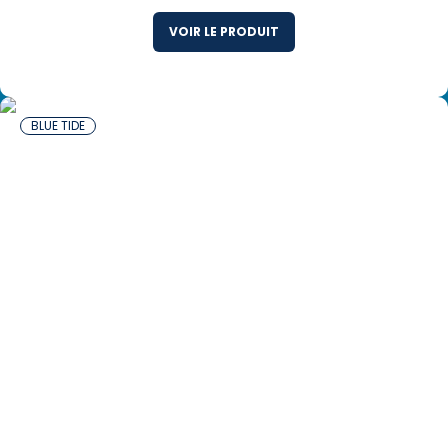
VOIR LE PRODUIT
BLUE TIDE
12 x 454 g Calmars Sauvages Panés au Sel et