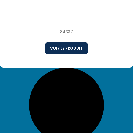
2/4 1,6 kg Filet de Saumon Coho d’Élevage
Frais Chili
84337
VOIR LE PRODUIT