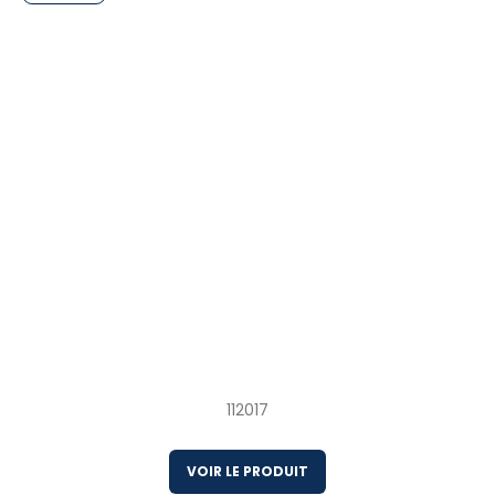
10 x 1 kg Merlu argenté sauvage étêté et
éviscéré congelé en mer Canada
112017
VOIR LE PRODUIT