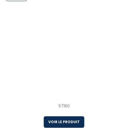
10 x 544 g Homard entier sauvage cuit
congelé Canada
57160
VOIR LE PRODUIT