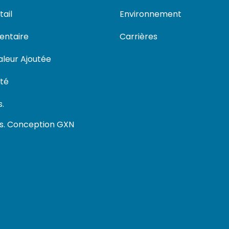
ail
Environnement
entaire
Carrières
aleur Ajoutée
nté
.
és. Conception GXN